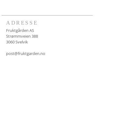
ADRESSE
Fruktgården AS
Strømmveien 388
3060 Svelvik
post@fruktgarden.no
FØLG OSS
© 2023 by HARMONY. Proudly
created with
Wix.com