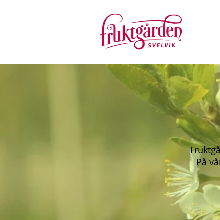
Fruktgå
På vå