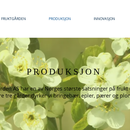
FRUKTGÅRDEN
PRODUKSJON
INNOVASJON
PRODUKSJON
rden AS har en av Norges største satsninger på frukt
re tre gårder dyrker vi bringebær, epler, pærer og pl