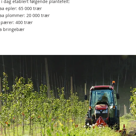
 i dag etablert følgende plantefelt:
aa epler: 65 000 trær
aa plommer: 20 000 trær
 pærer: 400 trær
a bringebær