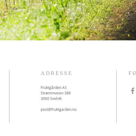
ADRESSE
F
Fruktgården AS
Strømmveien 388
3060 Svelvik
post@fruktgarden.no