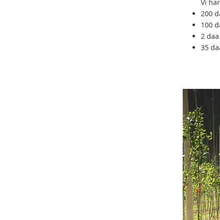
Vi har
200 d
100 d
2 daa
35 da